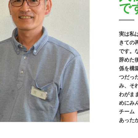
で
実は私
きての
です。
辞めた
係を構
つだっ
み、そ
わがま
めにみ
チーム
あった