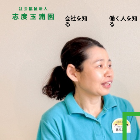
会社を知
働く人を知
る
る