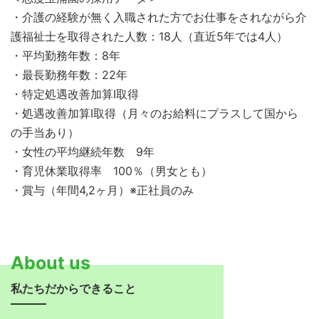
・介護の経験が無く入職された方でお仕事をされながら介
護福祉士を取得された人数：18人（直近5年では4人）
・平均勤務年数：8年
・最長勤務年数：22年
・特定処遇改善加算Ⅰ取得
・処遇改善加算Ⅰ取得（月々のお給料にプラスして国から
の手当あり）
・女性の平均継続年数 9年
・育児休業取得率 100％（男女とも）
・賞与（年間4,2ヶ月）※正社員のみ
About us
私たちだからできること