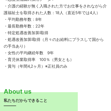
・介護の経験が無く入職された方でお仕事をされながら介
護福祉士を取得された人数：18人（直近5年では4人）
・平均勤務年数：8年
・最長勤務年数：22年
・特定処遇改善加算Ⅰ取得
・処遇改善加算Ⅰ取得（月々のお給料にプラスして国から
の手当あり）
・女性の平均継続年数 9年
・育児休業取得率 100％（男女とも）
・賞与（年間4,2ヶ月）※正社員のみ
About us
私たちだからできること