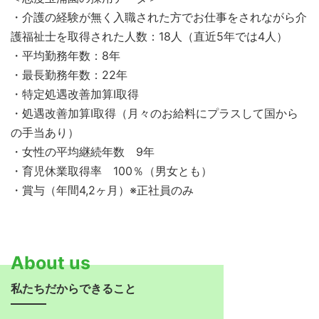
・介護の経験が無く入職された方でお仕事をされながら介
護福祉士を取得された人数：18人（直近5年では4人）
・平均勤務年数：8年
・最長勤務年数：22年
・特定処遇改善加算Ⅰ取得
・処遇改善加算Ⅰ取得（月々のお給料にプラスして国から
の手当あり）
・女性の平均継続年数 9年
・育児休業取得率 100％（男女とも）
・賞与（年間4,2ヶ月）※正社員のみ
About us
私たちだからできること